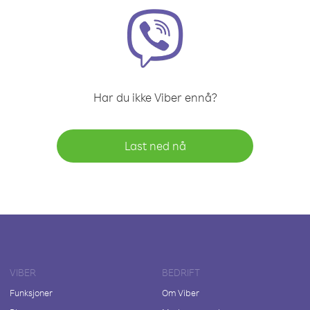
Har du ikke Viber ennå?
Last ned nå
VIBER
BEDRIFT
Funksjoner
Om Viber