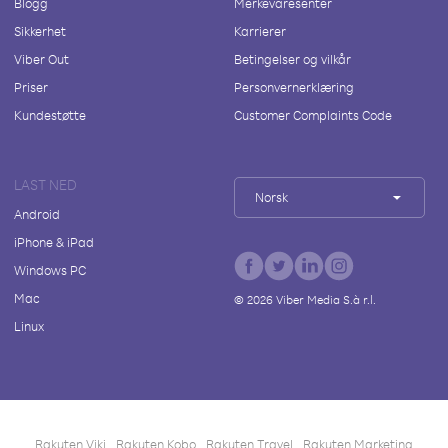
Blogg
Merkevaresenter
Sikkerhet
Karrierer
Viber Out
Betingelser og vilkår
Priser
Personvernerklæring
Kundestøtte
Customer Complaints Code
LAST NED
Norsk
Android
iPhone & iPad
Windows PC
Mac
©
2026
Viber Media S.à r.l.
Linux
Rakuten Viki
Rakuten Kobo
Rakuten Travel
Rakuten Marketing