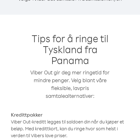
Tips for å ringe til
Tyskland fra
Panama
Viber Out gir deg mer ringetid for
mindre penger. Velg blant våre
fleksible, lavpris
samtalealternativer:
Kredittpakker
Viber Out-kreditt legges til saldoen din når du kjøper et
beløp. Med kredittkort, kan du ringe hvor som helst i
verden til Vibers lave priser.