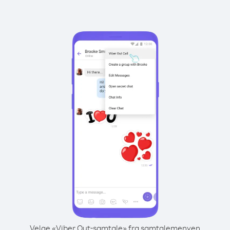
Velge «Viber Out-samtale» fra samtalemenyen