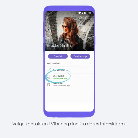
Velge kontakten i Viber og ring fra deres info-skjerm.