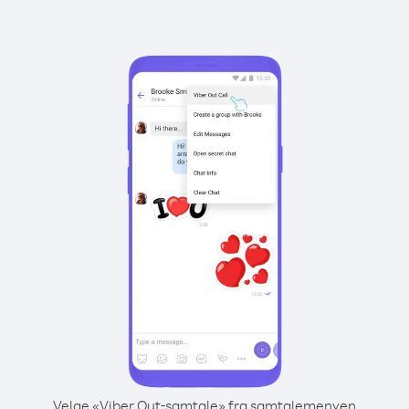
Velge «Viber Out-samtale» fra samtalemenyen