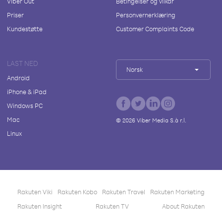
Viber Out
Betingelser og vilkår
Priser
Personvernerklæring
Kundestøtte
Customer Complaints Code
LAST NED
Norsk
Android
iPhone & iPad
Windows PC
Mac
©
2026
Viber Media S.à r.l.
Linux
Rakuten Viki
Rakuten Kobo
Rakuten Travel
Rakuten Marketing
Rakuten Insight
Rakuten TV
About Rakuten