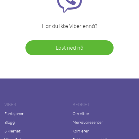
Har du ikke Viber ennå?
Last ned nå
VIBER
BEDRIFT
Funksjoner
Om Viber
Blogg
Merkevaresenter
Sikkerhet
Karrierer