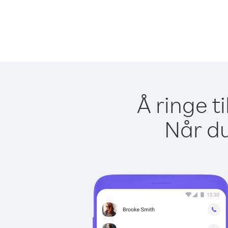
Å ringe t
Når du