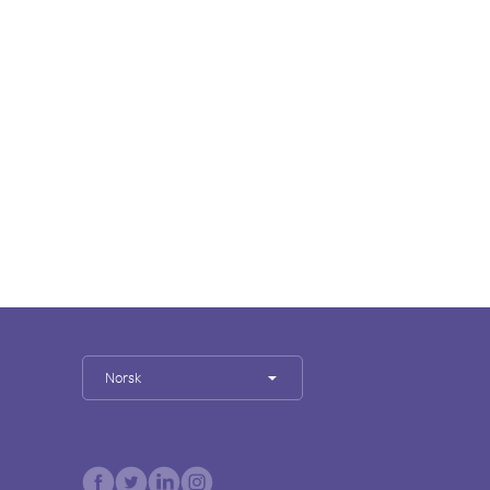
Norsk