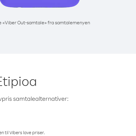
e «Viber Out-samtale» fra samtalemenyen
Etipioa
avpris samtalealternativer:
 til Vibers lave priser.