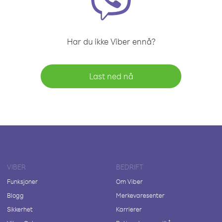
Har du ikke Viber ennå?
Last ned nå
VIBER
BEDRIFT
Funksjoner
Om Viber
Blogg
Merkevaresenter
Sikkerhet
Karrierer