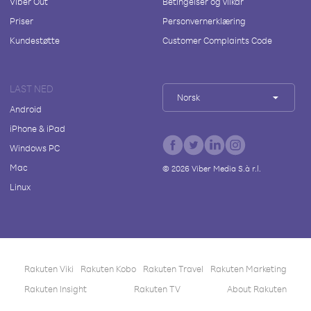
Viber Out
Betingelser og vilkår
Priser
Personvernerklæring
Kundestøtte
Customer Complaints Code
LAST NED
Norsk
Android
iPhone & iPad
Windows PC
Mac
©
2026
Viber Media S.à r.l.
Linux
Rakuten Viki
Rakuten Kobo
Rakuten Travel
Rakuten Marketing
Rakuten Insight
Rakuten TV
About Rakuten