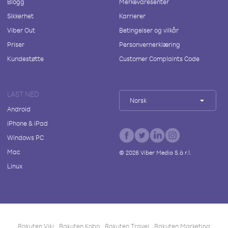
Blogg
Merkevaresenter
Sikkerhet
Karrierer
Viber Out
Betingelser og vilkår
Priser
Personvernerklæring
Kundestøtte
Customer Complaints Code
LAST NED
Norsk
Android
iPhone & iPad
Windows PC
Mac
©
2026
Viber Media S.à r.l.
Linux
Rakuten Viki
Rakuten Kobo
Rakuten Travel
Rakuten Marketing