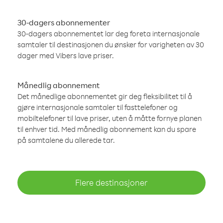
30-dagers abonnementer
30-dagers abonnementet lar deg foreta internasjonale
samtaler til destinasjonen du ønsker for varigheten av 30
dager med Vibers lave priser.
Månedlig abonnement
Det månedlige abonnementet gir deg fleksibilitet til å
gjøre internasjonale samtaler til fasttelefoner og
mobiltelefoner til lave priser, uten å måtte fornye planen
til enhver tid. Med månedlig abonnement kan du spare
på samtalene du allerede tar.
Flere destinasjoner