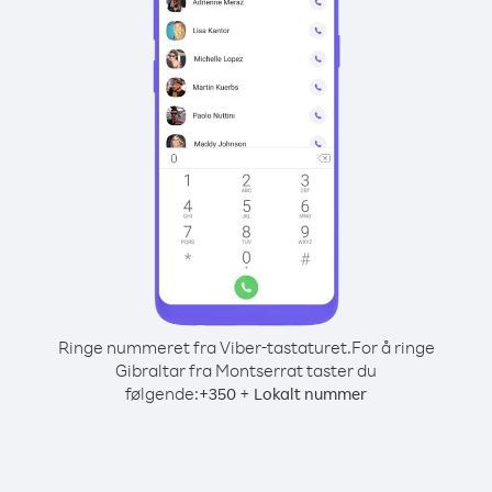
Ringe nummeret fra Viber-tastaturet.
For å ringe
Gibraltar fra Montserrat taster du
følgende:
+
+
350
Lokalt nummer