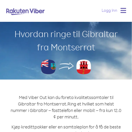
Logg Inn
Togg
navig
Hvordan ringe til Gibraltar
fra Montserrat
Med Viber Out kan du foreta kvalitetssamtaler til
Gibraltar fra Montserrat.
Ring et hvilket som helst
nummer i Gibraltar – fasttelefon eller mobil! – fra kun 12.0
¢ per minutt.
Kjøp kredittpakker eller en samtaleplan for å få de beste