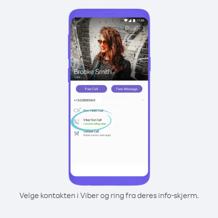
Velge kontakten i Viber og ring fra deres info-skjerm.