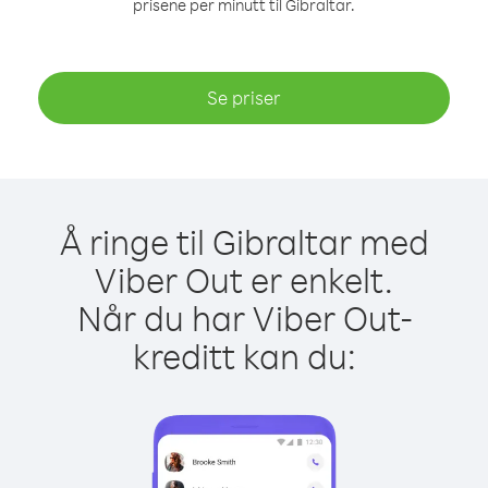
prisene per minutt til Gibraltar.
Se priser
Å ringe til Gibraltar med
Viber Out er enkelt.
Når du har Viber Out-
kreditt kan du: