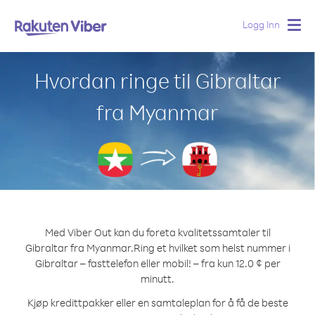
Logg Inn
Togg
navig
Hvordan ringe til Gibraltar
fra Myanmar
Med Viber Out kan du foreta kvalitetssamtaler til
Gibraltar fra Myanmar.
Ring et hvilket som helst nummer i
Gibraltar – fasttelefon eller mobil! – fra kun 12.0 ¢ per
minutt.
Kjøp kredittpakker eller en samtaleplan for å få de beste