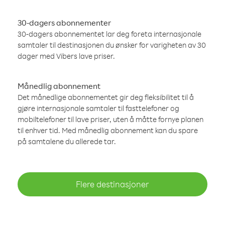
30-dagers abonnementer
30-dagers abonnementet lar deg foreta internasjonale
samtaler til destinasjonen du ønsker for varigheten av 30
dager med Vibers lave priser.
Månedlig abonnement
Det månedlige abonnementet gir deg fleksibilitet til å
gjøre internasjonale samtaler til fasttelefoner og
mobiltelefoner til lave priser, uten å måtte fornye planen
til enhver tid. Med månedlig abonnement kan du spare
på samtalene du allerede tar.
Flere destinasjoner