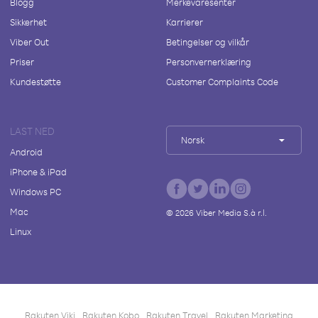
Blogg
Merkevaresenter
Sikkerhet
Karrierer
Viber Out
Betingelser og vilkår
Priser
Personvernerklæring
Kundestøtte
Customer Complaints Code
LAST NED
Norsk
Android
iPhone & iPad
Windows PC
Mac
©
2026
Viber Media S.à r.l.
Linux
Rakuten Viki
Rakuten Kobo
Rakuten Travel
Rakuten Marketing