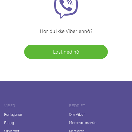
Har du ikke Viber ennå?
Last ned nå
VIBER
BEDRIFT
Funksjoner
Om Viber
Blogg
Merkevaresenter
Sikkerhet
Karrierer