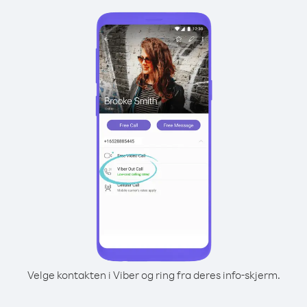
Velge kontakten i Viber og ring fra deres info-skjerm.