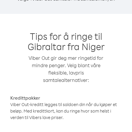
Tips for å ringe til
Gibraltar fra Niger
Viber Out gir deg mer ringetid for
mindre penger. Velg blant våre
fleksible, lavpris
samtalealternativer:
Kredittpakker
Viber Out-kreditt legges til saldoen din når du kjøper et
beløp. Med kredittkort, kan du ringe hvor som helst i
verden til Vibers lave priser.