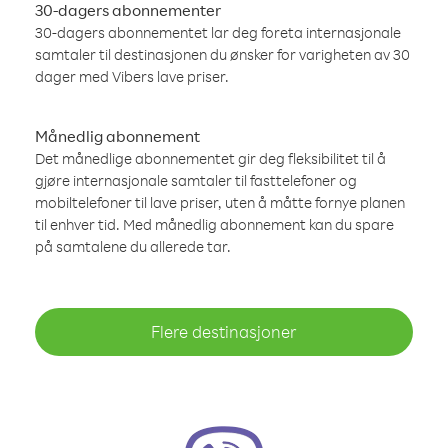
30-dagers abonnementer
30-dagers abonnementet lar deg foreta internasjonale
samtaler til destinasjonen du ønsker for varigheten av 30
dager med Vibers lave priser.
Månedlig abonnement
Det månedlige abonnementet gir deg fleksibilitet til å
gjøre internasjonale samtaler til fasttelefoner og
mobiltelefoner til lave priser, uten å måtte fornye planen
til enhver tid. Med månedlig abonnement kan du spare
på samtalene du allerede tar.
Flere destinasjoner