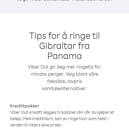
Tips for å ringe til
Gibraltar fra
Panama
Viber Out gir deg mer ringetid for
mindre penger. Velg blant våre
fleksible, lavpris
samtalealternativer:
Kredittpakker
Viber Out-kreditt legges til saldoen din når du kjøper et
beløp. Med kredittkort, kan du ringe hvor som helst i
verden til Vibers lave priser.