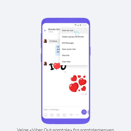
Velge «Viber Out-samtale» fra samtalemenyen