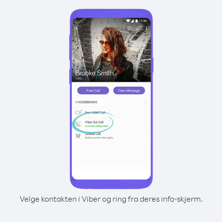
Velge kontakten i Viber og ring fra deres info-skjerm.