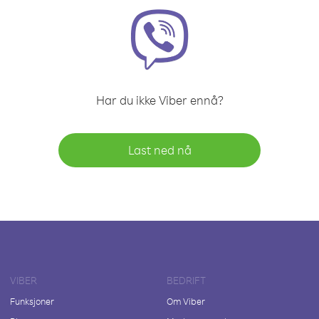
Har du ikke Viber ennå?
Last ned nå
VIBER
BEDRIFT
Funksjoner
Om Viber