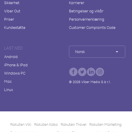
Sikkerhet
Karrierer
Viber Out
Betingelser og vilkår
Priser
Personvernerklæring
Kundestøtte
Customer Complaints Code
LAST NED
Norsk
Android
iPhone & iPad
Windows PC
Mac
©
2026
Viber Media S.à r.l.
Linux
Rakuten Viki
Rakuten Kobo
Rakuten Travel
Rakuten Marketing