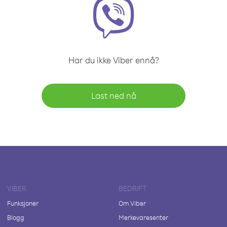
Har du ikke Viber ennå?
Last ned nå
VIBER
BEDRIFT
Funksjoner
Om Viber
Blogg
Merkevaresenter