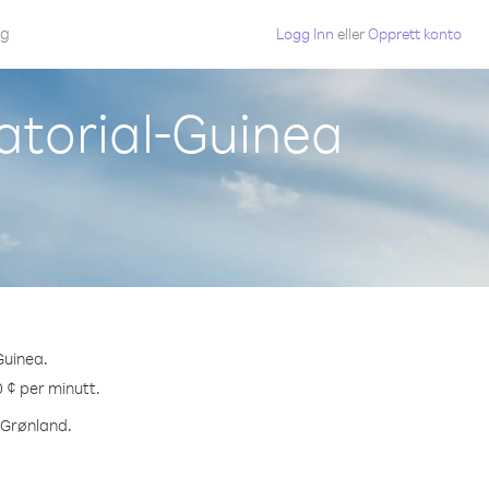
gg
Logg Inn
eller
Opprett konto
vatorial-Guinea
Guinea.
0 ¢ per minutt.
l Grønland.