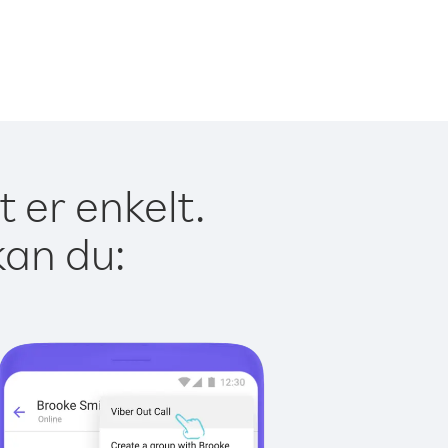
 er enkelt.
kan du: