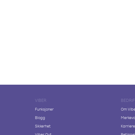
VIBER
BEDRI
Funksjoner
Om Vib
Blogg
Merkeva
Sikkerhet
Karriere
Viber Out
Betingel