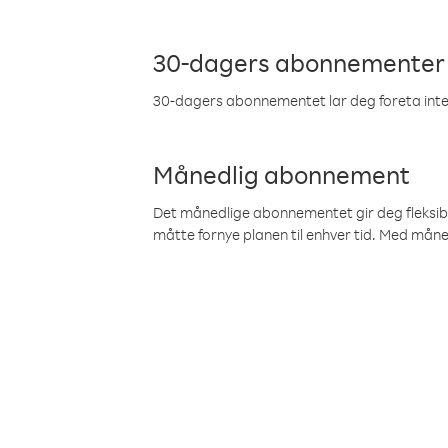
30-dagers abonnementer
30-dagers abonnementet lar deg foreta inter
Månedlig abonnement
Det månedlige abonnementet gir deg fleksibilit
måtte fornye planen til enhver tid. Med mån