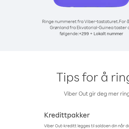
Ringe nummeret fra Viber-tastaturet.
For å
Grønland fra Ekvatorial-Guinea taster 
følgende:
+
+
299
Lokalt nummer
Tips for å ri
Viber Out gir deg mer ring
Kredittpakker
Viber Out-kreditt legges til saldoen din når du