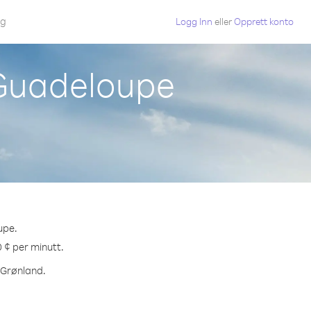
gg
Logg Inn
eller
Opprett konto
 Guadeloupe
upe.
0 ¢ per minutt.
l Grønland.