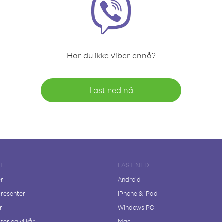
Har du ikke Viber ennå?
Last ned nå
FT
LAST NED
er
Android
resenter
iPhone & iPad
r
Windows PC
ser og vilkår
Mac