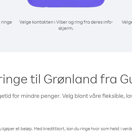
 ringe
Velge kontakten i Viber og ring fra deres info-
Velg
skjerm.
 ringe til Grønland fra
etid for mindre penger. Velg blant våre fleksible, l
 kjøper et beløp. Med kredittkort, kan du ringe hvor som helst i verden