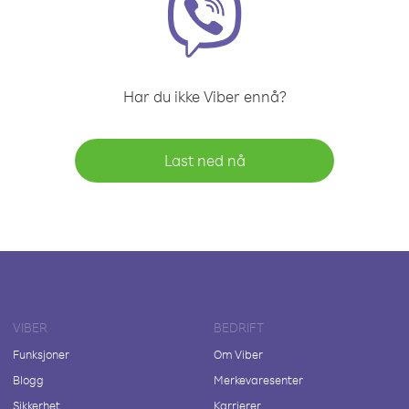
Har du ikke Viber ennå?
Last ned nå
VIBER
BEDRIFT
Funksjoner
Om Viber
Blogg
Merkevaresenter
Sikkerhet
Karrierer