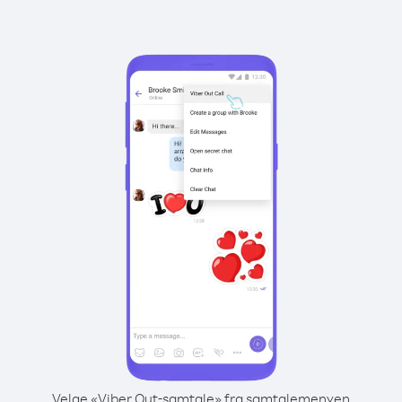
Velge «Viber Out-samtale» fra samtalemenyen