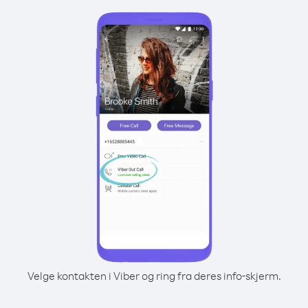
Velge kontakten i Viber og ring fra deres info-skjerm.