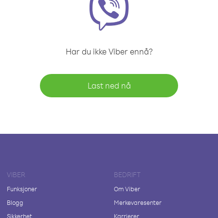
Har du ikke Viber ennå?
Last ned nå
VIBER
BEDRIFT
Funksjoner
Om Viber
Blogg
Merkevaresenter
Sikkerhet
Karrierer