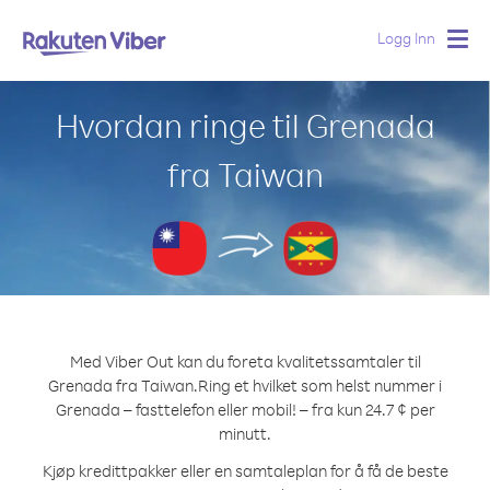
Logg Inn
Togg
navig
Hvordan ringe til Grenada
fra Taiwan
Med Viber Out kan du foreta kvalitetssamtaler til
Grenada fra Taiwan.
Ring et hvilket som helst nummer i
Grenada – fasttelefon eller mobil! – fra kun 24.7 ¢ per
minutt.
Kjøp kredittpakker eller en samtaleplan for å få de beste