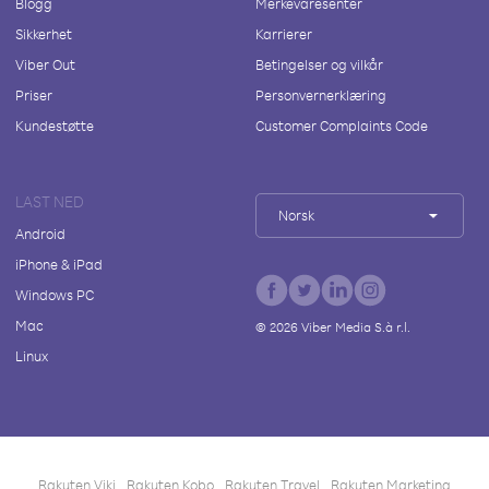
Blogg
Merkevaresenter
Sikkerhet
Karrierer
Viber Out
Betingelser og vilkår
Priser
Personvernerklæring
Kundestøtte
Customer Complaints Code
LAST NED
Norsk
Android
iPhone & iPad
Windows PC
Mac
©
2026
Viber Media S.à r.l.
Linux
Rakuten Viki
Rakuten Kobo
Rakuten Travel
Rakuten Marketing