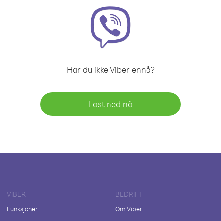
Har du ikke Viber ennå?
Last ned nå
VIBER
BEDRIFT
Funksjoner
Om Viber