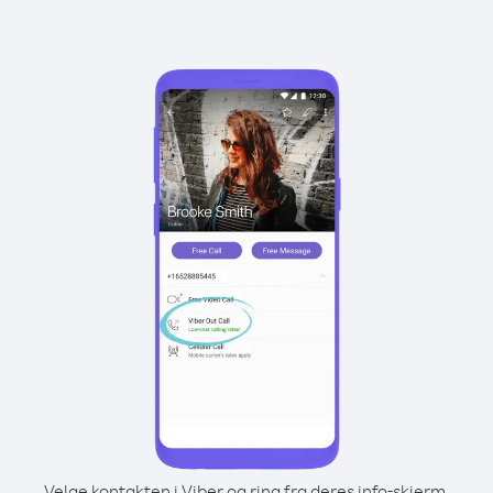
Velge kontakten i Viber og ring fra deres info-skjerm.