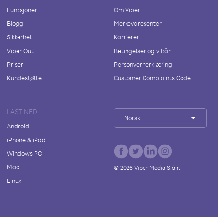
Funksjoner
Om Viber
Blogg
Merkevaresenter
Sikkerhet
Karrierer
Viber Out
Betingelser og vilkår
Priser
Personvernerklæring
Kundestøtte
Customer Complaints Code
LAST NED
Norsk
Android
iPhone & iPad
Windows PC
Mac
©
2026
Viber Media S.à r.l.
Linux