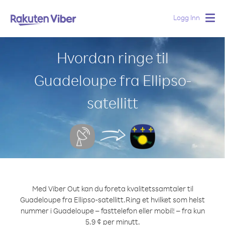
Logg Inn
Togg
navig
Hvordan ringe til
Guadeloupe fra Ellipso-
satellitt
Med Viber Out kan du foreta kvalitetssamtaler til
Guadeloupe fra Ellipso-satellitt.
Ring et hvilket som helst
nummer i Guadeloupe – fasttelefon eller mobil! – fra kun
5.9 ¢ per minutt.