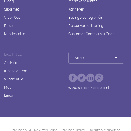
Blogg
Merkevaresenter
Sikkerhet
Karrierer
Viber Out
Betingelser og vilkår
Priser
Personvernerklæring
Kundestøtte
Customer Complaints Code
LAST NED
Norsk
Android
iPhone & iPad
Windows PC
Mac
©
2026
Viber Media S.à r.l.
Linux
Rakuten Viki
Rakuten Kobo
Rakuten Travel
Rakuten Marketing