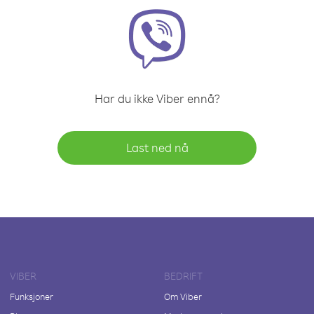
Har du ikke Viber ennå?
Last ned nå
VIBER
BEDRIFT
Funksjoner
Om Viber