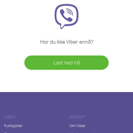
Har du ikke Viber ennå?
Last ned nå
VIBER
BEDRIFT
Funksjoner
Om Viber