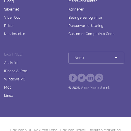
Blogg
Merkevaresenter
Sikkerhet
Karrierer
Viber Out
Betingelser og vilkår
Priser
Personvernerklæring
Kundestøtte
Customer Complaints Code
LAST NED
Norsk
Android
iPhone & iPad
Windows PC
Mac
©
2026
Viber Media S.à r.l.
Linux
Rakuten Viki
Rakuten Kobo
Rakuten Travel
Rakuten Marketing