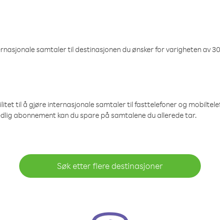
nasjonale samtaler til destinasjonen du ønsker for varigheten av 30
et til å gjøre internasjonale samtaler til fasttelefoner og mobiltelefo
edlig abonnement kan du spare på samtalene du allerede tar.
Søk etter flere destinasjoner