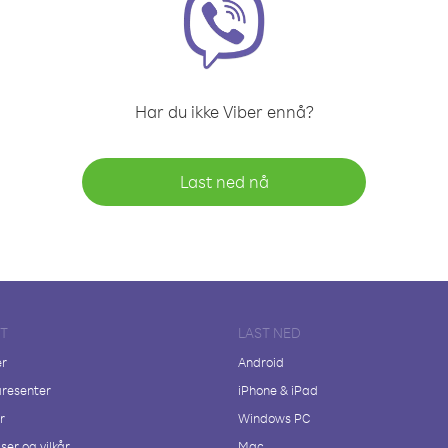
Har du ikke Viber ennå?
Last ned nå
FT
LAST NED
er
Android
resenter
iPhone & iPad
r
Windows PC
ser og vilkår
Mac