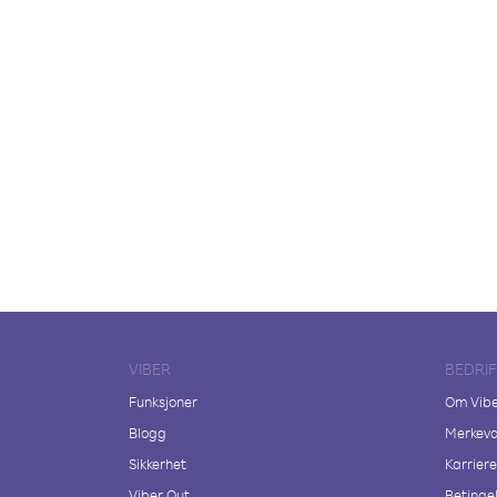
VIBER
BEDRI
Funksjoner
Om Vib
Blogg
Merkeva
Sikkerhet
Karriere
Viber Out
Betingel