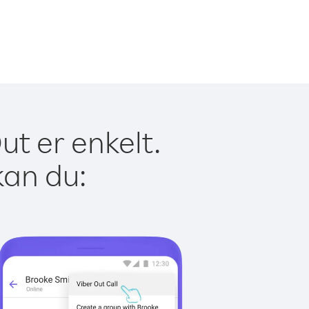
t er enkelt.
kan du: