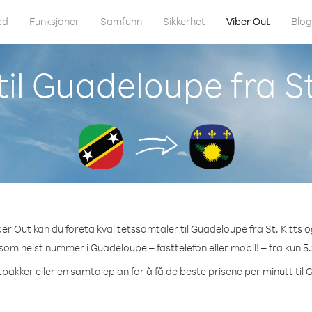
ed
Funksjoner
Samfunn
Sikkerhet
Viber Out
Blo
il Guadeloupe fra St
er Out kan du foreta kvalitetssamtaler til Guadeloupe fra St. Kitts o
 som helst nummer i Guadeloupe – fasttelefon eller mobil! – fra kun 5.
tpakker eller en samtaleplan for å få de beste prisene per minutt til