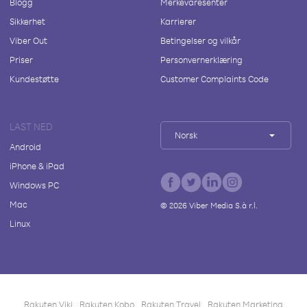
Blogg
Merkevaresenter
Sikkerhet
Karrierer
Viber Out
Betingelser og vilkår
Priser
Personvernerklæring
Kundestøtte
Customer Complaints Code
LAST NED
Norsk
Android
iPhone & iPad
Windows PC
Mac
©
2026
Viber Media S.à r.l.
Linux
Rakuten Viki
Rakuten Kobo
Rakuten Travel
Rakuten Marketing