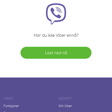
Har du ikke Viber ennå?
Last ned nå
VIBER
BEDRIFT
Funksjoner
Om Viber