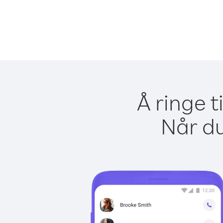
Å ringe 
Når du