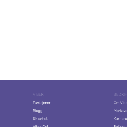
VIBER
BEDRI
Funksjoner
Om Vib
Blogg
Merkeva
Sikkerhet
Karriere
Viber Out
Betingel