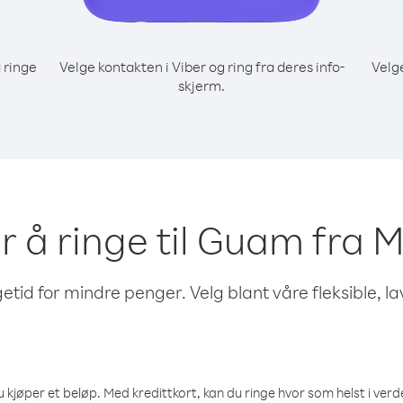
 ringe
Velge kontakten i Viber og ring fra deres info-
Velg
skjerm.
or å ringe til Guam fra 
etid for mindre penger. Velg blant våre fleksible, l
 kjøper et beløp. Med kredittkort, kan du ringe hvor som helst i verden