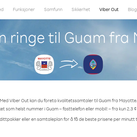
ed
Funksjoner
Samfunn
Sikkerhet
Viber Out
Blo
 ringe til Guam fra
Med Viber Out kan du foreta kvalitetssamtaler til Guam fra Mayotte
lket som helst nummer i Guam – fasttelefon eller mobil! – fra kun 2.3 ¢
dittpakker eller en samtaleplan for å få de beste prisene per minutt 