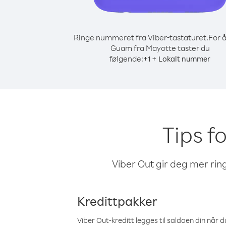
Ringe nummeret fra Viber-tastaturet.
For å
Guam fra Mayotte taster du
følgende:
+
+
1
Lokalt nummer
Tips f
Viber Out gir deg mer ring
Kredittpakker
Viber Out-kreditt legges til saldoen din når du