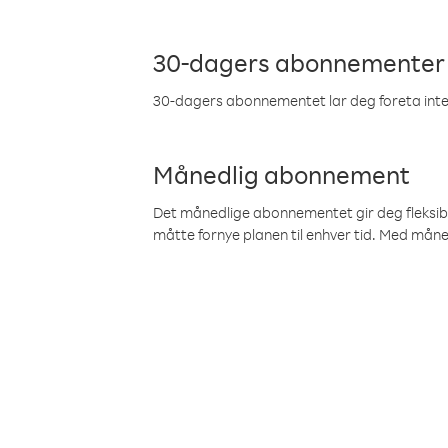
30-dagers abonnementer
30-dagers abonnementet lar deg foreta inter
Månedlig abonnement
Det månedlige abonnementet gir deg fleksibilit
måtte fornye planen til enhver tid. Med mån