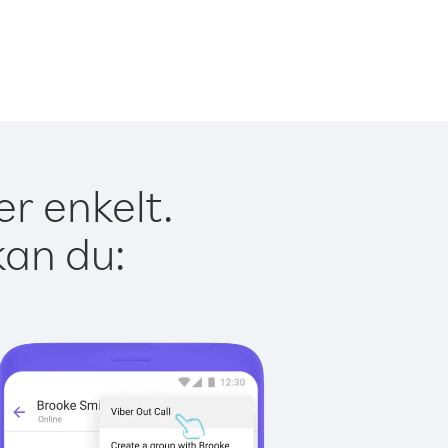
r enkelt.
kan du: