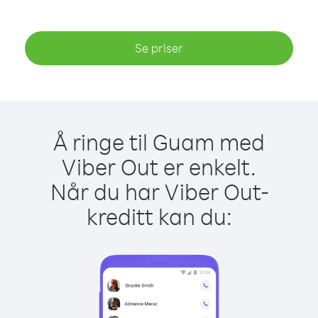
Se priser
Å ringe til Guam med
Viber Out er enkelt.
Når du har Viber Out-
kreditt kan du: