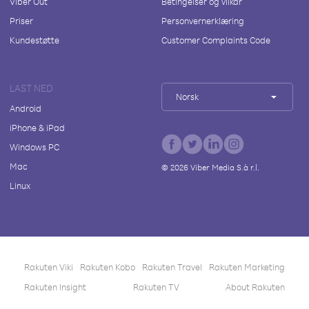
Viber Out
Betingelser og vilkår
Priser
Personvernerklæring
Kundestøtte
Customer Complaints Code
LAST NED
Norsk
Android
iPhone & iPad
Windows PC
Mac
©
2026
Viber Media S.à r.l.
Linux
Rakuten Viki
Rakuten Kobo
Rakuten Travel
Rakuten Marketing
Rakuten Insight
Rakuten TV
About Rakuten