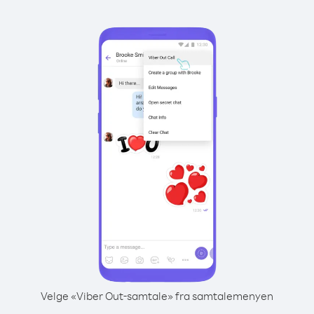
Velge «Viber Out-samtale» fra samtalemenyen