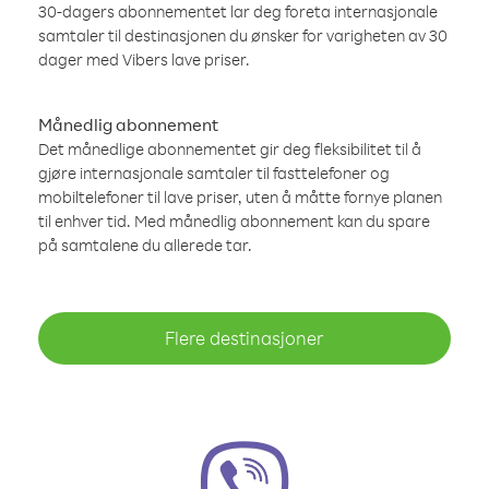
30-dagers abonnementet lar deg foreta internasjonale
samtaler til destinasjonen du ønsker for varigheten av 30
dager med Vibers lave priser.
Månedlig abonnement
Det månedlige abonnementet gir deg fleksibilitet til å
gjøre internasjonale samtaler til fasttelefoner og
mobiltelefoner til lave priser, uten å måtte fornye planen
til enhver tid. Med månedlig abonnement kan du spare
på samtalene du allerede tar.
Flere destinasjoner