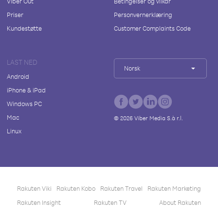
Viber Out
Betingelser og vilkår
Priser
Personvernerklæring
Kundestøtte
Customer Complaints Code
LAST NED
Norsk
Android
iPhone & iPad
Windows PC
Mac
©
2026
Viber Media S.à r.l.
Linux
Rakuten Viki
Rakuten Kobo
Rakuten Travel
Rakuten Marketing
Rakuten Insight
Rakuten TV
About Rakuten