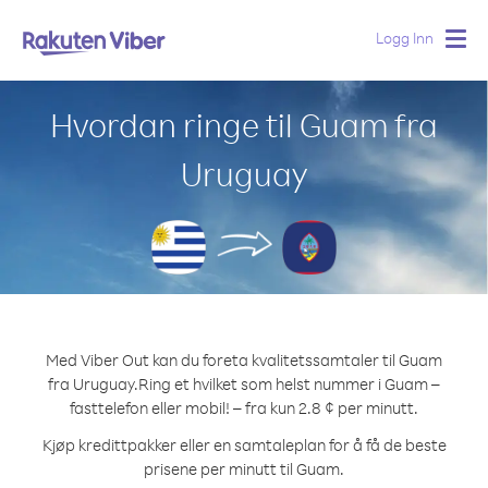
Logg Inn
Togg
navig
Hvordan ringe til Guam fra
Uruguay
Med Viber Out kan du foreta kvalitetssamtaler til Guam
fra Uruguay.
Ring et hvilket som helst nummer i Guam –
fasttelefon eller mobil! – fra kun 2.8 ¢ per minutt.
Kjøp kredittpakker eller en samtaleplan for å få de beste
prisene per minutt til Guam.