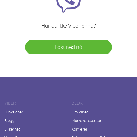
Har du ikke Viber ennå?
Last ned nå
VIBER
BEDRIFT
Funksjoner
Om Viber
Blogg
Merkevaresenter
Sikkerhet
Karrierer