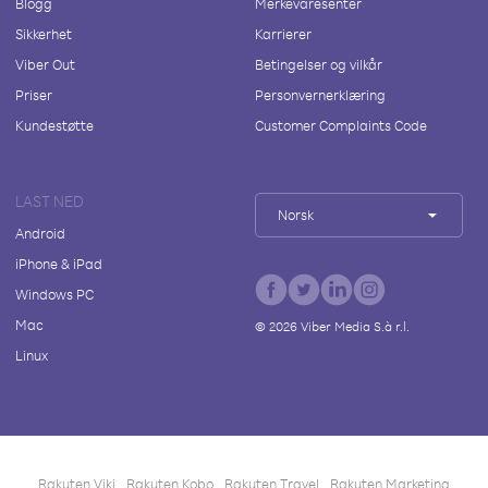
Blogg
Merkevaresenter
Sikkerhet
Karrierer
Viber Out
Betingelser og vilkår
Priser
Personvernerklæring
Kundestøtte
Customer Complaints Code
LAST NED
Norsk
Android
iPhone & iPad
Windows PC
Mac
©
2026
Viber Media S.à r.l.
Linux
Rakuten Viki
Rakuten Kobo
Rakuten Travel
Rakuten Marketing