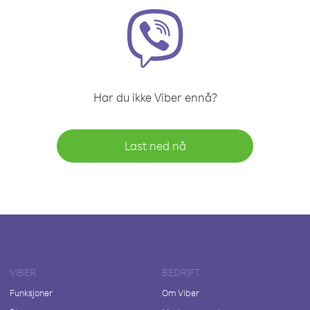
Har du ikke Viber ennå?
Last ned nå
VIBER
BEDRIFT
Funksjoner
Om Viber