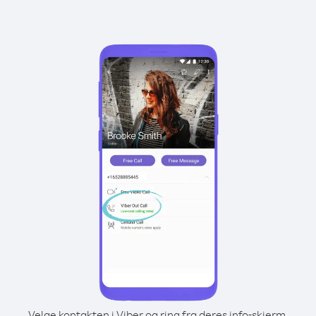
Velge kontakten i Viber og ring fra deres info-skjerm.