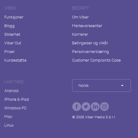
VIBER
BEDRIFT
Funksjoner
Om Viber
Blogg
Merkevaresenter
Sikkerhet
Karrierer
Viber Out
Betingelser og vilkår
Priser
Personvernerklæring
Kundestøtte
Customer Complaints Code
LAST NED
Norsk
Android
iPhone & iPad
Windows PC
Mac
©
2026
Viber Media S.à r.l.
Linux