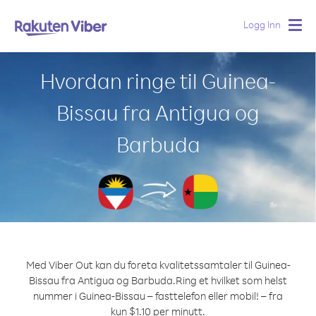
Logg Inn
Togg
navig
Hvordan ringe til Guinea-
Bissau fra Antigua og
Barbuda
Med Viber Out kan du foreta kvalitetssamtaler til Guinea-
Bissau fra Antigua og Barbuda.
Ring et hvilket som helst
nummer i Guinea-Bissau – fasttelefon eller mobil! – fra
kun $1.10 per minutt.