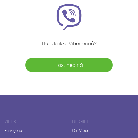
Har du ikke Viber ennå?
Last ned nå
VIBER
BEDRIFT
Funksjoner
Om Viber