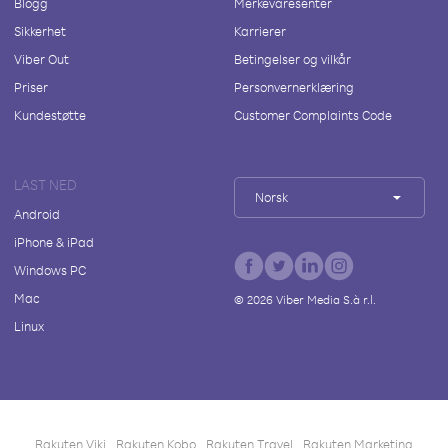
Blogg
Merkevaresenter
Sikkerhet
Karrierer
Viber Out
Betingelser og vilkår
Priser
Personvernerklæring
Kundestøtte
Customer Complaints Code
LAST NED
Norsk
Android
iPhone & iPad
Windows PC
Mac
©
2026
Viber Media S.à r.l.
Linux
Rakuten Viki
Rakuten Kobo
Rakuten Travel
Rakuten Marketing