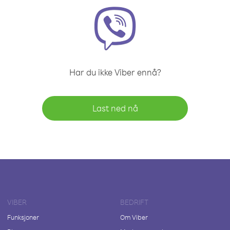
Har du ikke Viber ennå?
Last ned nå
VIBER
BEDRIFT
Funksjoner
Om Viber