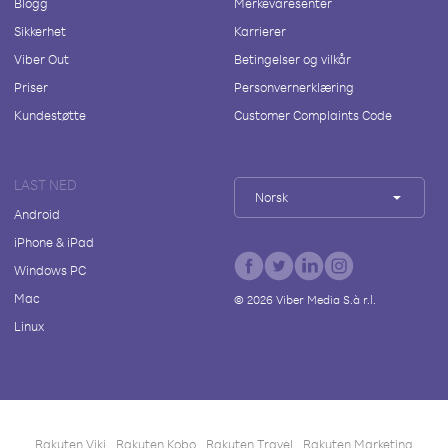
Blogg
Merkevaresenter
Sikkerhet
Karrierer
Viber Out
Betingelser og vilkår
Priser
Personvernerklæring
Kundestøtte
Customer Complaints Code
LAST NED
Norsk
Android
iPhone & iPad
Windows PC
Mac
©
2026
Viber Media S.à r.l.
Linux
Rakuten Viki
Rakuten Kobo
Rakuten Travel
Rakuten Marketing