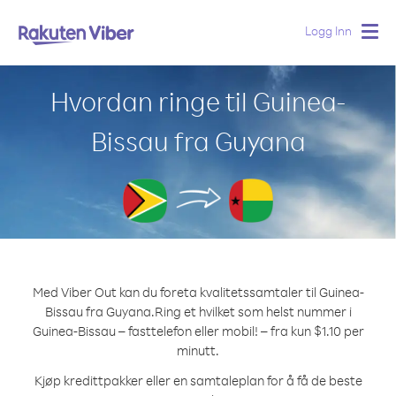
Logg Inn
Togg
navig
Hvordan ringe til Guinea-
Bissau fra Guyana
Med Viber Out kan du foreta kvalitetssamtaler til Guinea-
Bissau fra Guyana.
Ring et hvilket som helst nummer i
Guinea-Bissau – fasttelefon eller mobil! – fra kun $1.10 per
minutt.
Kjøp kredittpakker eller en samtaleplan for å få de beste