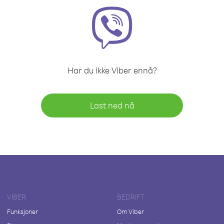
Har du ikke Viber ennå?
Last ned nå
VIBER
BEDRIFT
Funksjoner
Om Viber