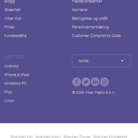
Blogg
Merkevaresenter
Sikkerhet
Karrierer
Viber Out
Betingelser og vilkår
Priser
Personvernerklæring
Kundestøtte
Customer Complaints Code
LAST NED
Norsk
Android
iPhone & iPad
Windows PC
Mac
©
2026
Viber Media S.à r.l.
Linux
Rakuten Viki
Rakuten Kobo
Rakuten Travel
Rakuten Marketing