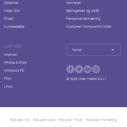
Sikkerhet
Karrierer
Viber Out
Betingelser og vilkår
Priser
Personvernerklæring
Kundestøtte
Customer Complaints Code
LAST NED
Norsk
Android
iPhone & iPad
Windows PC
Mac
©
2026
Viber Media S.à r.l.
Linux
Rakuten Viki
Rakuten Kobo
Rakuten Travel
Rakuten Marketing