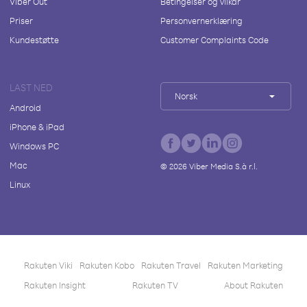
Viber Out
Betingelser og vilkår
Priser
Personvernerklæring
Kundestøtte
Customer Complaints Code
LAST NED
Norsk
Android
iPhone & iPad
Windows PC
Mac
©
2026
Viber Media S.à r.l.
Linux
Rakuten Viki
Rakuten Kobo
Rakuten Travel
Rakuten Marketing
Rakuten Insight
Rakuten TV
About Rakuten