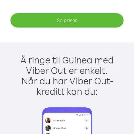
Se priser
Å ringe til Guinea med
Viber Out er enkelt.
Når du har Viber Out-
kreditt kan du: