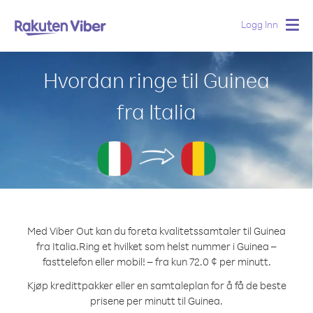
Logg Inn
Togg
navig
Hvordan ringe til Guinea
fra Italia
Med Viber Out kan du foreta kvalitetssamtaler til Guinea
fra Italia.
Ring et hvilket som helst nummer i Guinea –
fasttelefon eller mobil! – fra kun 72.0 ¢ per minutt.
Kjøp kredittpakker eller en samtaleplan for å få de beste
prisene per minutt til Guinea.