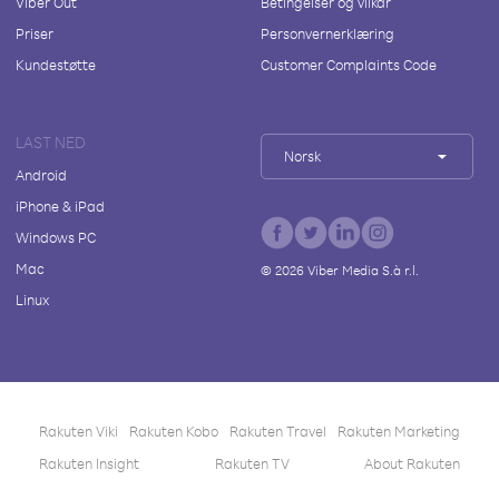
Viber Out
Betingelser og vilkår
Priser
Personvernerklæring
Kundestøtte
Customer Complaints Code
LAST NED
Norsk
Android
iPhone & iPad
Windows PC
Mac
©
2026
Viber Media S.à r.l.
Linux
Rakuten Viki
Rakuten Kobo
Rakuten Travel
Rakuten Marketing
Rakuten Insight
Rakuten TV
About Rakuten