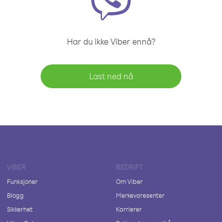
Har du ikke Viber ennå?
Last ned nå
VIBER
BEDRIFT
Funksjoner
Om Viber
Blogg
Merkevaresenter
Sikkerhet
Karrierer