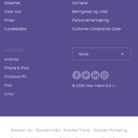
Sikkerhet
Karrierer
Viber Out
Betingelser og vilkår
Priser
Personvernerklæring
Kundestøtte
Customer Complaints Code
LAST NED
Norsk
Android
iPhone & iPad
Windows PC
Mac
©
2026
Viber Media S.à r.l.
Linux
Rakuten Viki
Rakuten Kobo
Rakuten Travel
Rakuten Marketing