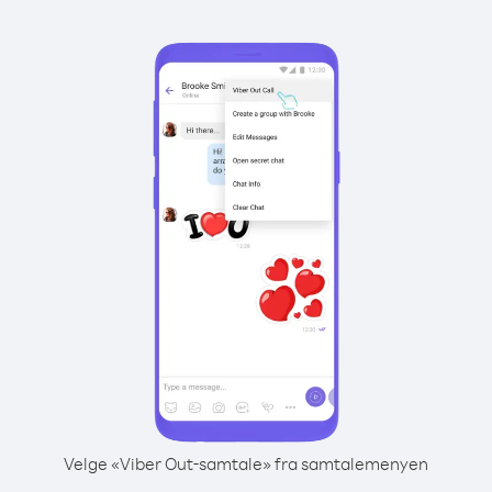
Velge «Viber Out-samtale» fra samtalemenyen