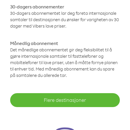
30-dagers abonnementer
30-dagers abonnementet lar deg foreta internasjonale
samtaler til destinasjonen du ønsker for varigheten av 30
dager med Vibers lave priser.
Månedlig abonnement
Det månedlige abonnementet gir deg fleksibilitet til å
gjøre internasjonale samtaler til fasttelefoner og
mobiltelefoner til lave priser, uten å måtte fornye planen
til enhver tid. Med månedlig abonnement kan du spare
på samtalene du allerede tar.
Flere destinasjoner