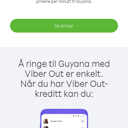
prisene per minutt til Guyana.
Se priser
Å ringe til Guyana med
Viber Out er enkelt.
Når du har Viber Out-
kreditt kan du: