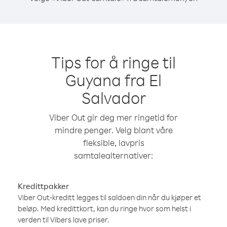
Tips for å ringe til
Guyana fra El
Salvador
Viber Out gir deg mer ringetid for
mindre penger. Velg blant våre
fleksible, lavpris
samtalealternativer:
Kredittpakker
Viber Out-kreditt legges til saldoen din når du kjøper et
beløp. Med kredittkort, kan du ringe hvor som helst i
verden til Vibers lave priser.