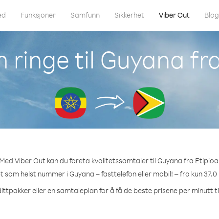
ed
Funksjoner
Samfunn
Sikkerhet
Viber Out
Blo
 ringe til Guyana fra
Med Viber Out kan du foreta kvalitetssamtaler til Guyana fra Etipioa
et som helst nummer i Guyana – fasttelefon eller mobil! – fra kun 37.0
ittpakker eller en samtaleplan for å få de beste prisene per minutt t