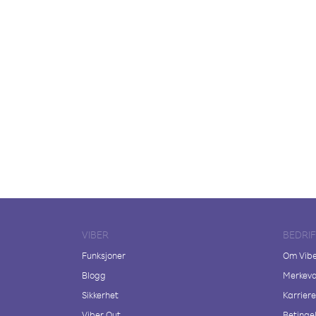
VIBER
BEDRI
Funksjoner
Om Vib
Blogg
Merkeva
Sikkerhet
Karriere
Viber Out
Betingel