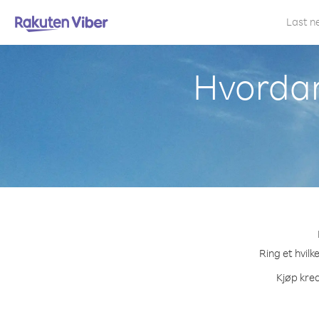
Last n
Hvordan
Ring et hvilk
Kjøp kred