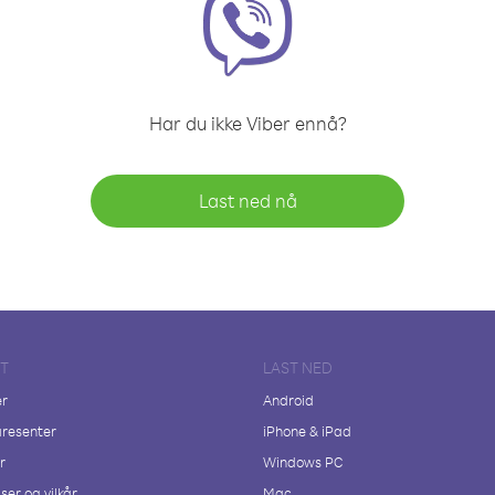
Har du ikke Viber ennå?
Last ned nå
FT
LAST NED
er
Android
resenter
iPhone & iPad
r
Windows PC
ser og vilkår
Mac