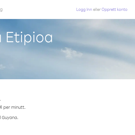
gg
Logg Inn
eller
Opprett konto
 Etipioa
.
 ¢ per minutt.
il Guyana.