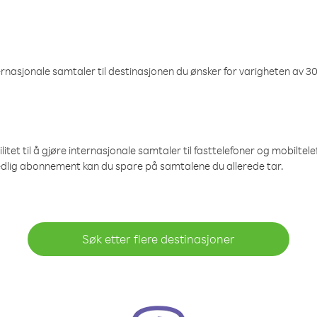
nasjonale samtaler til destinasjonen du ønsker for varigheten av 30
et til å gjøre internasjonale samtaler til fasttelefoner og mobiltelefo
edlig abonnement kan du spare på samtalene du allerede tar.
Søk etter flere destinasjoner