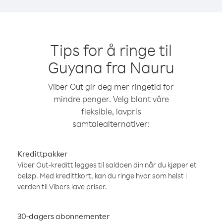
Tips for å ringe til
Guyana fra Nauru
Viber Out gir deg mer ringetid for
mindre penger. Velg blant våre
fleksible, lavpris
samtalealternativer:
Kredittpakker
Viber Out-kreditt legges til saldoen din når du kjøper et
beløp. Med kredittkort, kan du ringe hvor som helst i
verden til Vibers lave priser.
30-dagers abonnementer