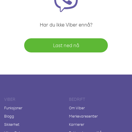
Har du ikke Viber ennå?
Last ned nå
VIBER
BEDRIFT
Funksjoner
Om Viber
Blogg
Merkevaresenter
Sikkerhet
Karrierer