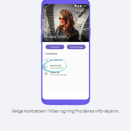
Velge kontakten i Viber og ring fra deres info-skjerm.