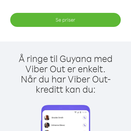
Se priser
Å ringe til Guyana med
Viber Out er enkelt.
Når du har Viber Out-
kreditt kan du: