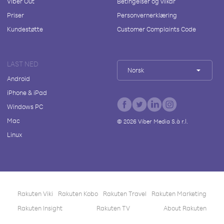
Viber Out
Betingelser og vilkår
Priser
Personvernerklæring
Kundestøtte
Customer Complaints Code
LAST NED
Norsk
Android
iPhone & iPad
Windows PC
Mac
©
2026
Viber Media S.à r.l.
Linux
Rakuten Viki
Rakuten Kobo
Rakuten Travel
Rakuten Marketing
Rakuten Insight
Rakuten TV
About Rakuten