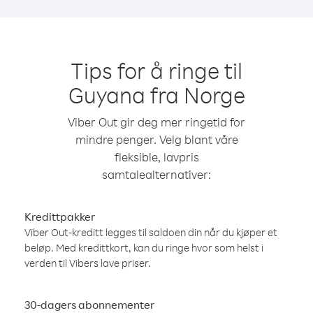
Tips for å ringe til
Guyana fra Norge
Viber Out gir deg mer ringetid for
mindre penger. Velg blant våre
fleksible, lavpris
samtalealternativer:
Kredittpakker
Viber Out-kreditt legges til saldoen din når du kjøper et
beløp. Med kredittkort, kan du ringe hvor som helst i
verden til Vibers lave priser.
30-dagers abonnementer