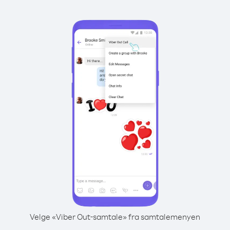
Velge «Viber Out-samtale» fra samtalemenyen