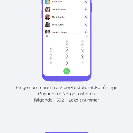
Ringe nummeret fra Viber-tastaturet.
For å ringe
Guyana fra Norge taster du
følgende:
+
+
592
Lokalt nummer