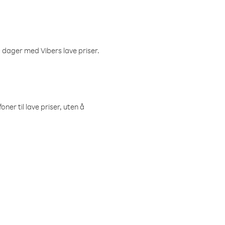
 dager med Vibers lave priser.
ner til lave priser, uten å