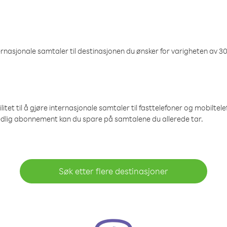
nasjonale samtaler til destinasjonen du ønsker for varigheten av 30
et til å gjøre internasjonale samtaler til fasttelefoner og mobiltelefo
edlig abonnement kan du spare på samtalene du allerede tar.
Søk etter flere destinasjoner