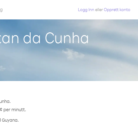
gg
Logg Inn
eller
Opprett konto
stan da Cunha
Cunha.
 ¢ per minutt.
il Guyana.