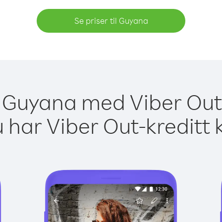
Se priser til Guyana
il Guyana med Viber Out 
 har Viber Out-kreditt 