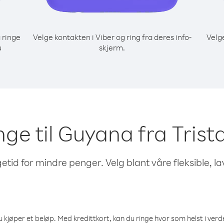
 ringe
Velge kontakten i Viber og ring fra deres info-
Velg
u
skjerm.
inge til Guyana fra Tri
etid for mindre penger. Velg blant våre fleksible, l
 kjøper et beløp. Med kredittkort, kan du ringe hvor som helst i verden