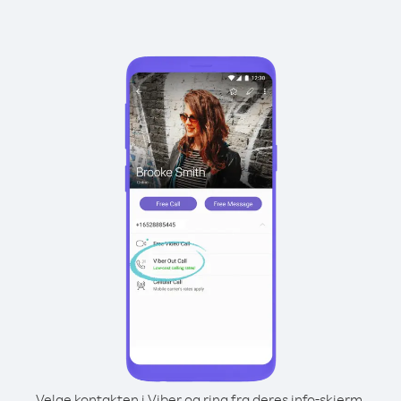
Velge kontakten i Viber og ring fra deres info-skjerm.