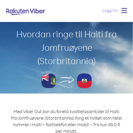
Logg Inn
Togg
navig
Hvordan ringe til Haiti fra
Jomfruøyene
(Storbritannia)
Med Viber Out kan du foreta kvalitetssamtaler til Haiti
fra Jomfruøyene (Storbritannia).
Ring et hvilket som helst
nummer i Haiti – fasttelefon eller mobil! – fra kun 39.0 ¢
per minutt.