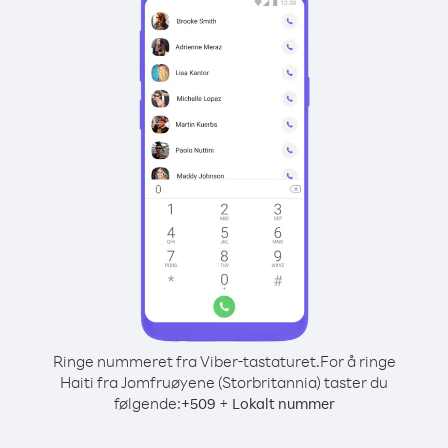
Ringe nummeret fra Viber-tastaturet.
For å ringe
Haiti fra Jomfruøyene (Storbritannia) taster du
følgende:
+
+
509
Lokalt nummer