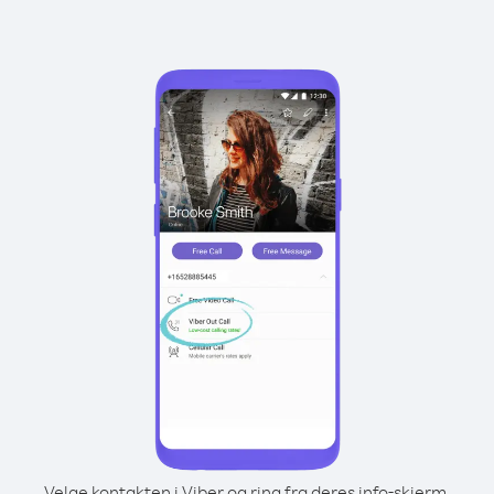
Velge kontakten i Viber og ring fra deres info-skjerm.