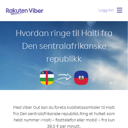
Logg Inn
Togg
navig
Hvordan ringe til Haiti fra
Den sentralafrikanske
republikk
Med Viber Out kan du foreta kvalitetssamtaler til Haiti
fra Den sentralafrikanske republikk.
Ring et hvilket som
helst nummer i Haiti – fasttelefon eller mobil! – fra kun
39.0 ¢ per minutt.