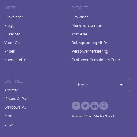
VIBER
BEDRIFT
Funksjoner
Om Viber
Blogg
Merkevaresenter
Sikkerhet
Karrierer
Viber Out
Betingelser og vilkår
Priser
Personvernerklæring
Kundestøtte
Customer Complaints Code
LAST NED
Norsk
Android
iPhone & iPad
Windows PC
Mac
©
2026
Viber Media S.à r.l.
Linux