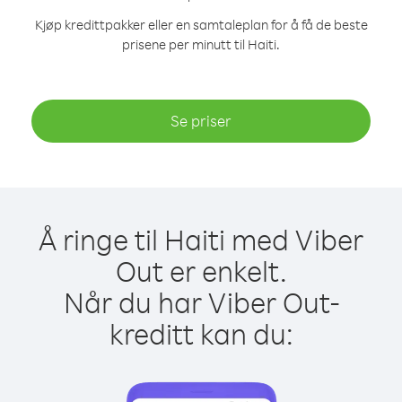
Kjøp kredittpakker eller en samtaleplan for å få de beste
prisene per minutt til Haiti.
Se priser
Å ringe til Haiti med Viber
Out er enkelt.
Når du har Viber Out-
kreditt kan du: