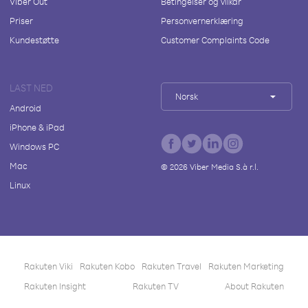
Viber Out
Betingelser og vilkår
Priser
Personvernerklæring
Kundestøtte
Customer Complaints Code
LAST NED
Norsk
Android
iPhone & iPad
Windows PC
Mac
©
2026
Viber Media S.à r.l.
Linux
Rakuten Viki
Rakuten Kobo
Rakuten Travel
Rakuten Marketing
Rakuten Insight
Rakuten TV
About Rakuten