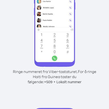
Ringe nummeret fra Viber-tastaturet.
For å ringe
Haiti fra Guinea taster du
følgende:
+
+
509
Lokalt nummer