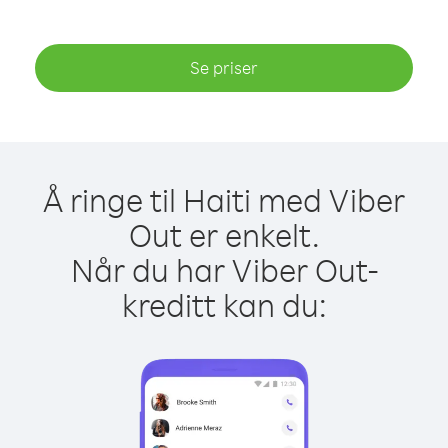
Se priser
Å ringe til Haiti med Viber
Out er enkelt.
Når du har Viber Out-
kreditt kan du: