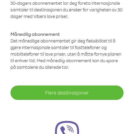
30-dagers abonnementet lar deg foreta internasjonale
samtaler til destinasjonen du ønsker for varigheten av 30
dager med Vibers lave priser.
Månedlig abonnement
Det månedlige abonnementet gir deg fleksibilitet til å
gjøre internasjonale samtaler til fasttelefoner og
mobiltelefoner til lave priser, uten å måtte fornye planen
til enhver tid. Med månedlig abonnement kan du spare
på samtalene du allerede tar.
Flere destinasjoner