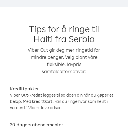
Tips for å ringe til
Haiti fra Serbia
Viber Out gir deg mer ringetid for
mindre penger. Velg blant våre
fleksible, lavpris
samtalealternativer:
Kredittpakker
Viber Out-kreditt legges til saldoen din når du kjøper et
beløp. Med kredittkort, kan du ringe hvor som helst i
verden til Vibers lave priser.
30-dagers abonnementer