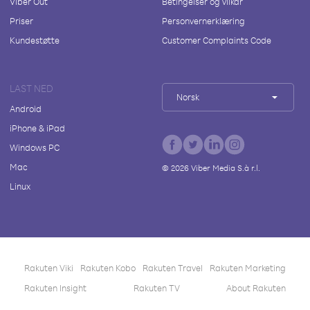
Viber Out
Betingelser og vilkår
Priser
Personvernerklæring
Kundestøtte
Customer Complaints Code
LAST NED
Norsk
Android
iPhone & iPad
Windows PC
Mac
©
2026
Viber Media S.à r.l.
Linux
Rakuten Viki
Rakuten Kobo
Rakuten Travel
Rakuten Marketing
Rakuten Insight
Rakuten TV
About Rakuten