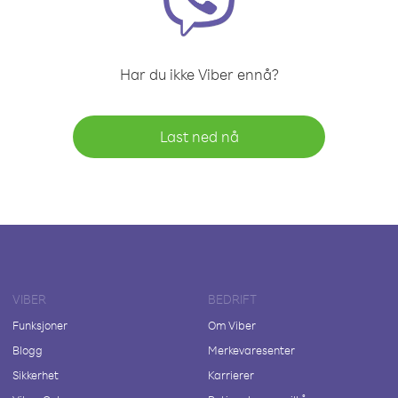
Har du ikke Viber ennå?
Last ned nå
VIBER
BEDRIFT
Funksjoner
Om Viber
Blogg
Merkevaresenter
Sikkerhet
Karrierer