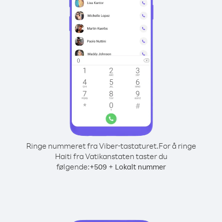
Ringe nummeret fra Viber-tastaturet.
For å ringe
Haiti fra Vatikanstaten taster du
følgende:
+
+
509
Lokalt nummer