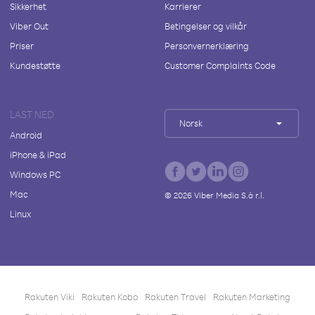
Sikkerhet
Karrierer
Viber Out
Betingelser og vilkår
Priser
Personvernerklæring
Kundestøtte
Customer Complaints Code
LAST NED
Norsk
Android
iPhone & iPad
Windows PC
Mac
©
2026
Viber Media S.à r.l.
Linux
Rakuten Viki
Rakuten Kobo
Rakuten Travel
Rakuten Marketing