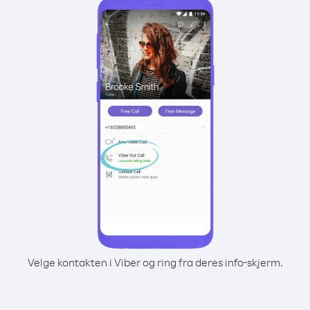
Velge kontakten i Viber og ring fra deres info-skjerm.