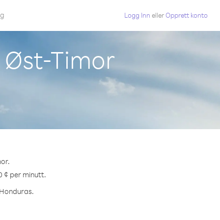
gg
Logg Inn
eller
Opprett konto
a Øst-Timor
or.
0 ¢ per minutt.
l Honduras.