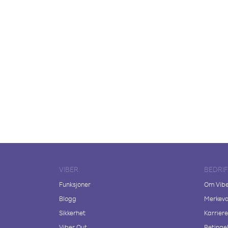
VIBER
BEDRI
Funksjoner
Om Vib
Blogg
Merkeva
Sikkerhet
Karriere
Viber Out
Betingel