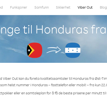
ed
Funksjoner
Samfunn
Sikkerhet
Viber Out
Blo
nge til Honduras fr
d Viber Out kan du foreta kvalitetssamtaler til Honduras fra Øst-Tim
t som helst nummer i Honduras – fasttelefon eller mobil! – fra kun 22.
ttpakker eller en samtaleplan for å få de beste prisene per minutt ti