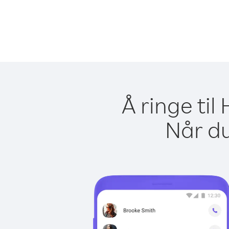
Å ringe ti
Når du