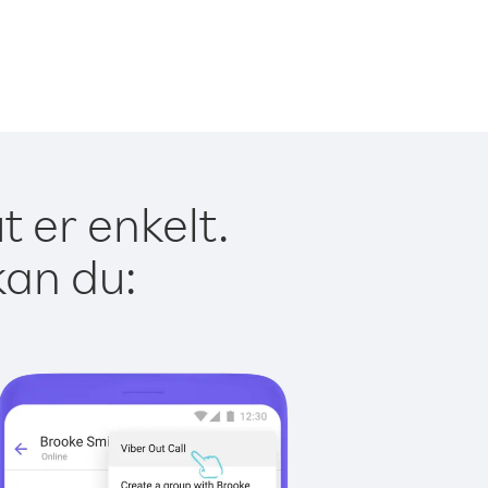
 er enkelt.
kan du: