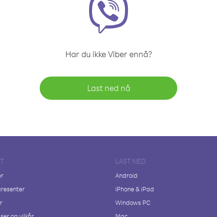
Har du ikke Viber ennå?
Last ned nå
FT
LAST NED
er
Android
resenter
iPhone & iPad
r
Windows PC
ser og vilkår
Mac