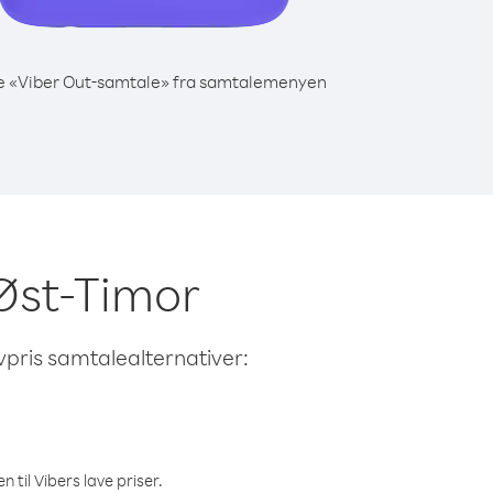
e «Viber Out-samtale» fra samtalemenyen
 Øst-Timor
avpris samtalealternativer:
 til Vibers lave priser.