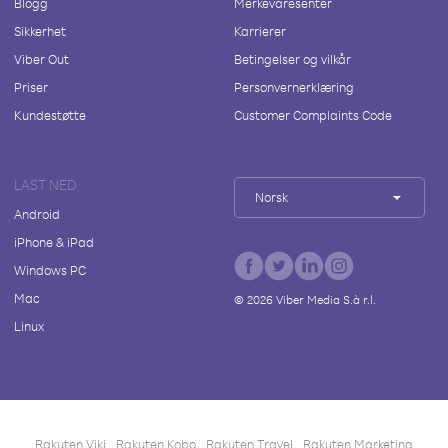
Blogg
Merkevaresenter
Sikkerhet
Karrierer
Viber Out
Betingelser og vilkår
Priser
Personvernerklæring
Kundestøtte
Customer Complaints Code
LAST NED
Norsk
Android
iPhone & iPad
Windows PC
Mac
©
2026
Viber Media S.à r.l.
Linux
Rakuten Viki
Rakuten Kobo
Rakuten Travel
Rakuten Marketing