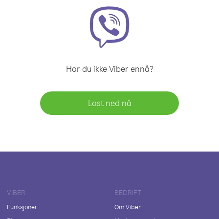
Har du ikke Viber ennå?
Last ned nå
VIBER
BEDRIFT
Funksjoner
Om Viber