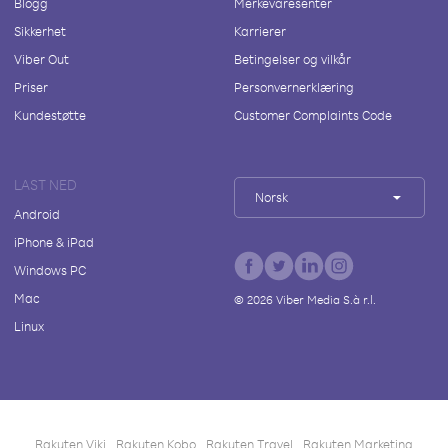
Blogg
Merkevaresenter
Sikkerhet
Karrierer
Viber Out
Betingelser og vilkår
Priser
Personvernerklæring
Kundestøtte
Customer Complaints Code
LAST NED
Norsk
Android
iPhone & iPad
Windows PC
Mac
©
2026
Viber Media S.à r.l.
Linux
Rakuten Viki
Rakuten Kobo
Rakuten Travel
Rakuten Marketing