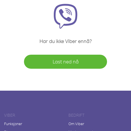
Har du ikke Viber ennå?
Last ned nå
VIBER
BEDRIFT
Funksjoner
Om Viber