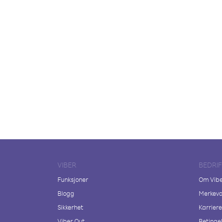
VIBER
BEDRI
Funksjoner
Om Vib
Blogg
Merkeva
Sikkerhet
Karriere
Viber Out
Betingel