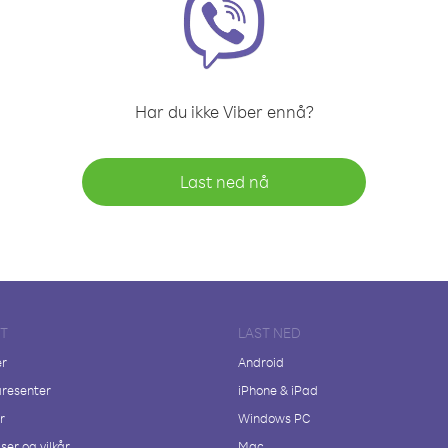
Har du ikke Viber ennå?
Last ned nå
FT
LAST NED
er
Android
resenter
iPhone & iPad
r
Windows PC
ser og vilkår
Mac