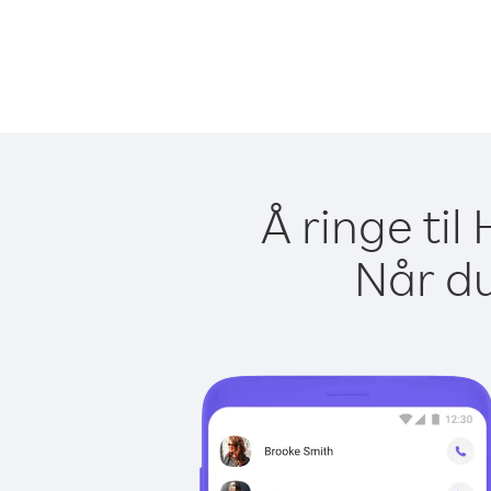
Å ringe ti
Når du