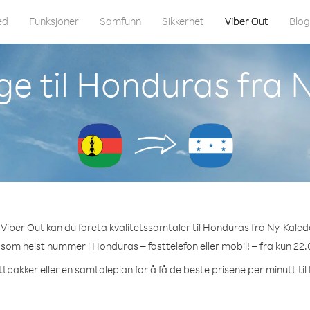
ed
Funksjoner
Samfunn
Sikkerhet
Viber Out
Blo
ge til Honduras fra 
Viber Out kan du foreta kvalitetssamtaler til Honduras fra Ny-Kaled
t som helst nummer i Honduras – fasttelefon eller mobil! – fra kun 22.
ttpakker eller en samtaleplan for å få de beste prisene per minutt ti