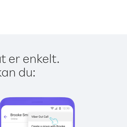
 er enkelt.
kan du: