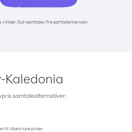
e «Viber Out-samtale» fra samtalemenyen
Ny-Kaledonia
avpris samtalealternativer:
 til Vibers lave priser.