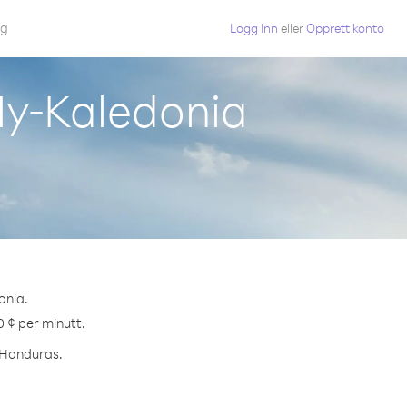
gg
Logg Inn
eller
Opprett konto
Ny-Kaledonia
onia.
0 ¢ per minutt.
l Honduras.