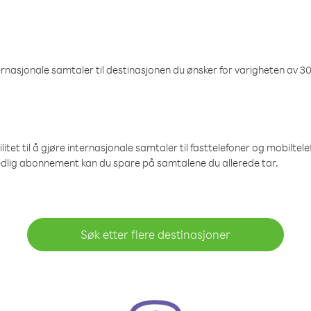
nasjonale samtaler til destinasjonen du ønsker for varigheten av 30
et til å gjøre internasjonale samtaler til fasttelefoner og mobiltelefo
edlig abonnement kan du spare på samtalene du allerede tar.
Søk etter flere destinasjoner