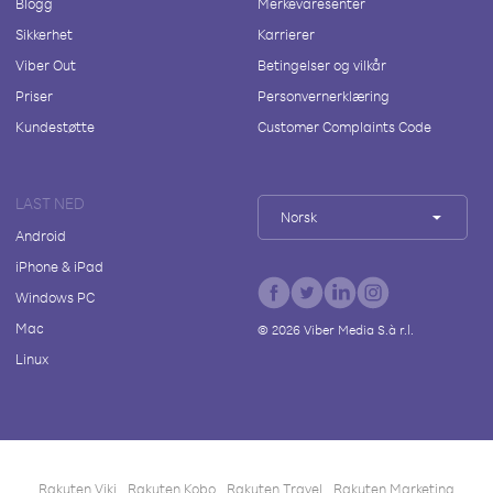
Blogg
Merkevaresenter
Sikkerhet
Karrierer
Viber Out
Betingelser og vilkår
Priser
Personvernerklæring
Kundestøtte
Customer Complaints Code
LAST NED
Norsk
Android
iPhone & iPad
Windows PC
Mac
©
2026
Viber Media S.à r.l.
Linux
Rakuten Viki
Rakuten Kobo
Rakuten Travel
Rakuten Marketing