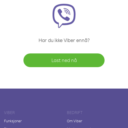
Har du ikke Viber ennå?
Last ned nå
VIBER
BEDRIFT
Funksjoner
Om Viber