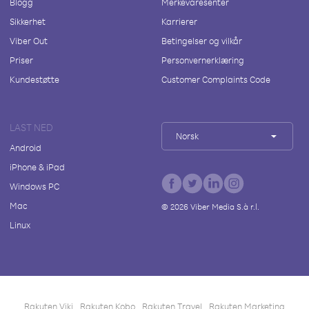
Blogg
Merkevaresenter
Sikkerhet
Karrierer
Viber Out
Betingelser og vilkår
Priser
Personvernerklæring
Kundestøtte
Customer Complaints Code
LAST NED
Norsk
Android
iPhone & iPad
Windows PC
Mac
©
2026
Viber Media S.à r.l.
Linux
Rakuten Viki
Rakuten Kobo
Rakuten Travel
Rakuten Marketing