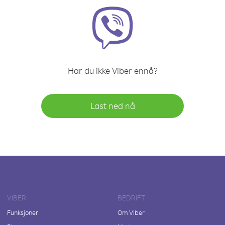
Har du ikke Viber ennå?
Last ned nå
VIBER
BEDRIFT
Funksjoner
Om Viber